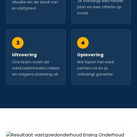
Je ontvangt een helder
situatie en de staat van
plan en een offerte op
je vastgoed.
maat.
3
4
Uitvoering
Oplevering
Ons team voert de
We lopen het werk
werkzaamheden netjes
samen na en je
en volgens planning uit.
ontvangt garantie.