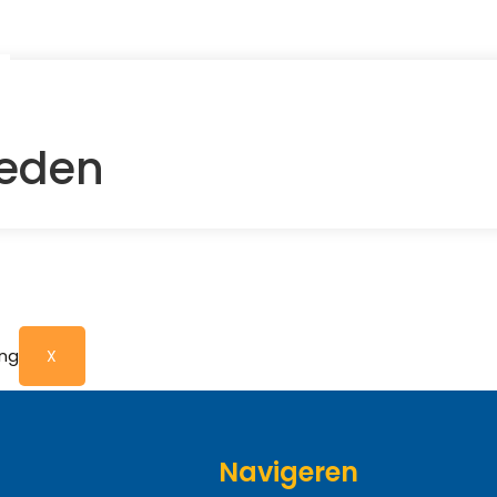
eden
X
Navigeren