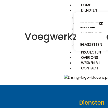
HOME
DIENSTEN
SCHILDERWERK
TIMMERWERK
ISOLATIE
Voegwerkzaamh
ONDERHOUD
RENOVATIE
GLASZETTEN
PROJECTEN
OVER ONS
WERKEN BIJ
CONTACT
Diensten